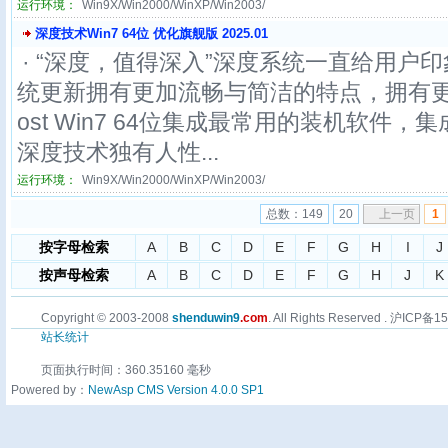
运行环境：
Win9X/Win2000/WinXP/Win2003/
深度技术Win7 64位 优化旗舰版 2025.01
· “深度，值得深入”深度系统一直给用户印
统更新拥有更加流畅与简洁的特点，拥有更
ost Win7 64位集成最常用的装机软件
深度技术独有人性...
运行环境：
Win9X/Win2000/WinXP/Win2003/
总数：149
20
上一页
1
按字母检索
A
B
C
D
E
F
G
H
I
J
按声母检索
A
B
C
D
E
F
G
H
J
K
Copyright © 2003-2008
shenduwin9
.com
. All Rights Reserved . 沪ICP备
站长统计
页面执行时间：360.35160 毫秒
Powered by：
NewAsp CMS Version 4.0.0 SP1