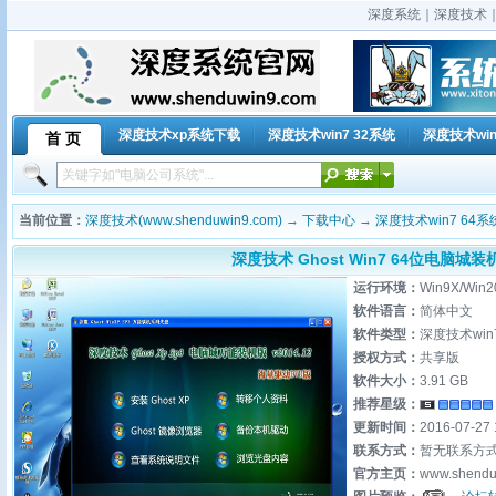
深度系统｜深度技术｜深
深度技术xp系统下载
深度技术win7 32系统
深度技术win
首 页
当前位置：
深度技术(www.shenduwin9.com)
→
下载中心
→
深度技术win7 64系
深度技术 Ghost Win7 64位电脑城装机版
运行环境：
Win9X/Win2
软件语言：
简体中文
软件类型：
深度技术win
授权方式：
共享版
软件大小：
3.91 GB
推荐星级：
更新时间：
2016-07-27 
联系方式：
暂无联系方
官方主页：
www.shendu