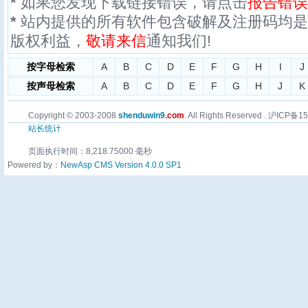
*
如果您发现下载链接错误，请点击
报告错误
*
站内提供的所有软件包含破解及注册码均是
版权利益，
敬请来信
通知我们!
按字母检索
A
B
C
D
E
F
G
H
I
J
按声母检索
A
B
C
D
E
F
G
H
J
K
Copyright © 2003-2008
shenduwin9
.com
. All Rights Reserved . 沪ICP备
站长统计
页面执行时间：8,218.75000 毫秒
Powered by：
NewAsp CMS Version 4.0.0 SP1